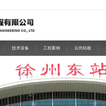
技术设备
工程案例
云尚铝板