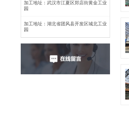
加工地址：武汉市江夏区郑店街黄金工业
园
加工地址：湖北省团风县开发区城北工业
园