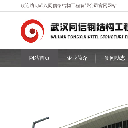
欢迎访问武汉同信钢结构工程有限公司官网网站！
网站首页
企业简介
新闻动态